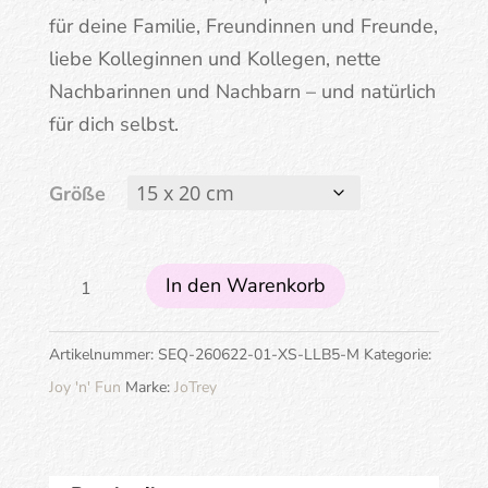
für deine Familie, Freundinnen und Freunde,
liebe Kolleginnen und Kollegen, nette
Nachbarinnen und Nachbarn – und natürlich
für dich selbst.
Größe
Egal,
In den Warenkorb
wie
viel
Artikelnummer:
SEQ-260622-01-XS-LLB5-M
Kategorie:
Kuchen
Joy 'n' Fun
Marke:
JoTrey
du
isst,
Schuhe