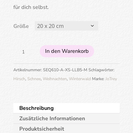
für dich selbst.
Größe
Hirsch
In den Warenkorb
im
Schnee
Artikelnummer:
SEQ610-A-XS-LLB5-M
Schlagwörter:
Menge
Hirsch
,
Schnee
,
Weihnachten
,
Winterwald
Marke:
JoTrey
Beschreibung
Zusätzliche Informationen
Produktsicherheit