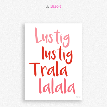
ab
15,90
€