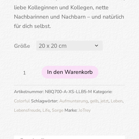
liebe Kolleginnen und Kollegen, nette
Nachbarinnen und Nachbarn – und natürlich
für dich selbst.
Größe
Sorge
In den Warenkorb
dich
nicht,
Artikelnummer:
NBQ700-A-XS-LLB5-M
Kategorie:
lebe
Colorful
Schlagwörter:
Aufmunterung
,
gelb
,
jetzt
,
Leben
,
Menge
Lebensfreude
,
Life
,
Sorge
Marke:
JoTrey