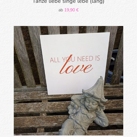
Tanze liebe singe lebe (lang)
ab
19,90
€