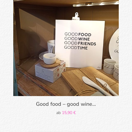
Good food – good wine…
ab
15,90
€