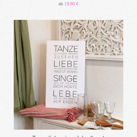
ab
19,90
€