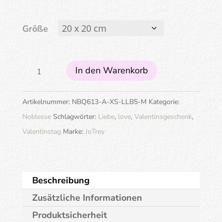
Größe
All
In den Warenkorb
you
need
Artikelnummer:
NBQ613-A-XS-LLB5-M
Kategorie:
is
Noblesse
Schlagwörter:
Liebe
,
love
,
Valentinsgeschenk
,
love
Valentinstag
Marke:
JoTrey
(rot)
Menge
Beschreibung
Zusätzliche Informationen
Produktsicherheit