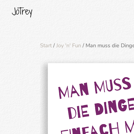
Start
/
Joy 'n' Fun
/ Man muss die Ding