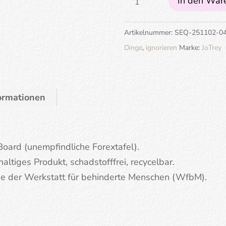
In den War
muss
die
Artikelnummer:
SEQ-251102-0
Dinge
Dinge
,
ignorieren
Marke:
JoTrey
Menge
formationen
 Board (unempfindliche Forextafel).
altiges Produkt, schadstofffrei, recycelbar.
nde der Werkstatt für behinderte Menschen (WfbM).