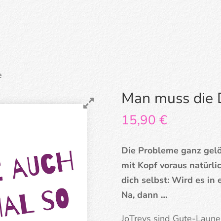
e
Man muss die 
15,90
€
Die Probleme ganz gelö
mit Kopf voraus natürli
dich selbst: Wird es in
Na, dann …
JoTreys sind Gute-Laune-