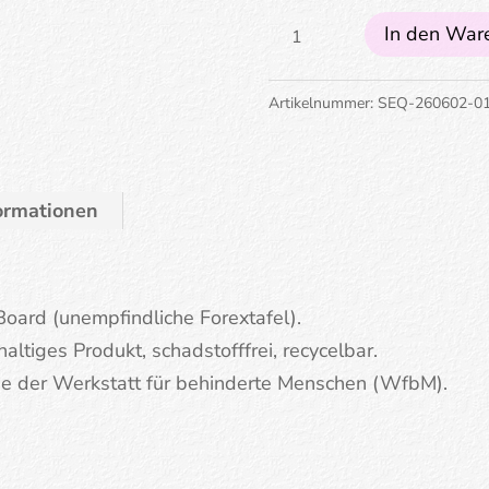
Tanti
In den War
baci
Menge
Artikelnummer:
SEQ-260602-0
formationen
 Board (unempfindliche Forextafel).
altiges Produkt, schadstofffrei, recycelbar.
nde der Werkstatt für behinderte Menschen (WfbM).